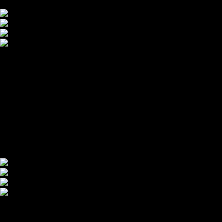
Увеличить
Увеличить
Обзор 360°
Начать
This content requires HTML5 & Javascript or Adobe Flash Playe
Панорамный тур
Начать