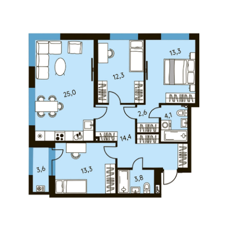
FATAL ERROR:
/upload/interactive/c78cc1e2c5efd89a90cf76946727d97d/1/skin/vtourskin.xml - loading failed!